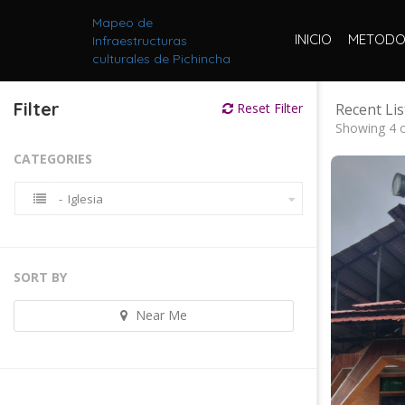
Mapeo de
INICIO
METODO
Infraestructuras
culturales de Pichincha
Filter
Reset Filter
Recent Lis
Showing 4 o
CATEGORIES
- Iglesia
SORT BY
Near Me