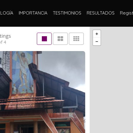
LOGÍA
IMPORTANCIA
TESTIMONIOS
RESULTADOS
Regist
tings
f 4