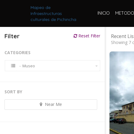
Mapeo de
INICIO
METODO
Infraestructuras
culturales de Pichincha
Filter
Reset Filter
Recent Lis
Showing 7 o
CATEGORIES
- Museo
SORT BY
Near Me