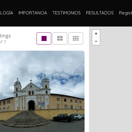
LOGÍA
IMPORTANCIA
TESTIMONIOS
RESULTADOS
Regist
tings
f 7