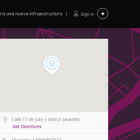
ra una nueva infraestructura
Sign In
Calle 17 de Julio y Marco Jaramillo
Get Directions
Municipio | 0996857227